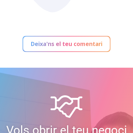
Deixa'ns el teu comentari
Vols obrir el teu negoci