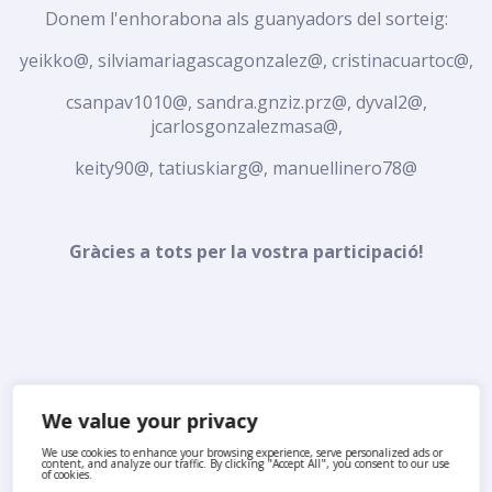
Donem l'enhorabona als guanyadors del sorteig:
yeikko@, silviamariagascagonzalez@, cristinacuartoc@,
csanpav1010@, sandra.gnziz.prz@, dyval2@,
jcarlosgonzalezmasa@,
keity90@, tatiuskiarg@, manuellinero78@
Gràcies a tots per la vostra participació!
We value your privacy
We use cookies to enhance your browsing experience, serve personalized ads or
content, and analyze our traffic. By clicking "Accept All", you consent to our use
of cookies.