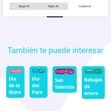
Accept All
Reject All
Customize
También te puede interesar
Dia
Dia
Rebajas
San
de la
del
de
Valentín
Mare
Pare
enero