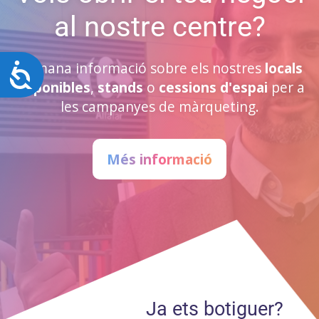
al nostre centre?
Demana informació sobre els nostres
locals
Accesibilidad
disponibles
,
stands
o
cessions d'espai
per a
les campanyes de màrqueting.
Més informació
Ja ets botiguer?