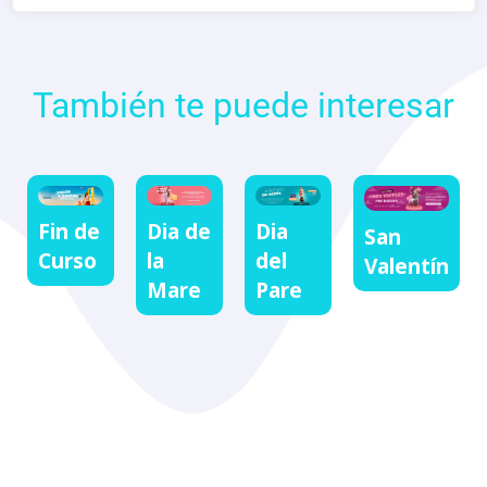
También te puede interesar
Fin de
Dia de
Dia
San
Curso
la
del
Valentín
Mare
Pare