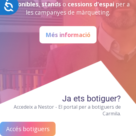
Accesibilidad
disponibles
,
stands
o
cessions d'espai
per a
les campanyes de màrqueting.
Més informació
Ja ets botiguer?
Accedeix a Nestor - El portal per a botiguers de
Carmila.
Accés botiguers