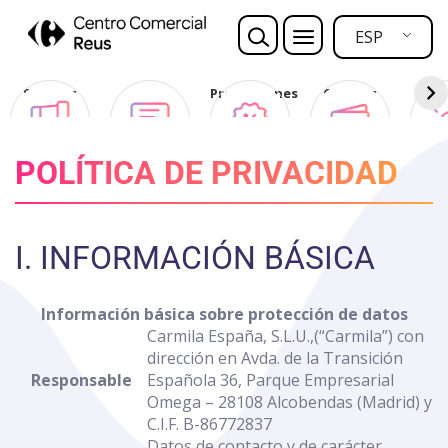
Nota:
este
ESP
sitio
web
Sorteos
Opina
Promociones
Ofertas
Des
incluye
Club
un
sistema
POLÍTICA DE PRIVACIDAD
de
accesibilidad.
I. INFORMACIÓN BÁSICA
Información básica sobre protección de datos
Carmila España, S.L.U.,(“Carmila”) con
dirección en Avda. de la Transición
Responsable
Española 36, Parque Empresarial
Omega – 28108 Alcobendas (Madrid) y
C.I.F. B-86772837
Datos de contacto y de carácter