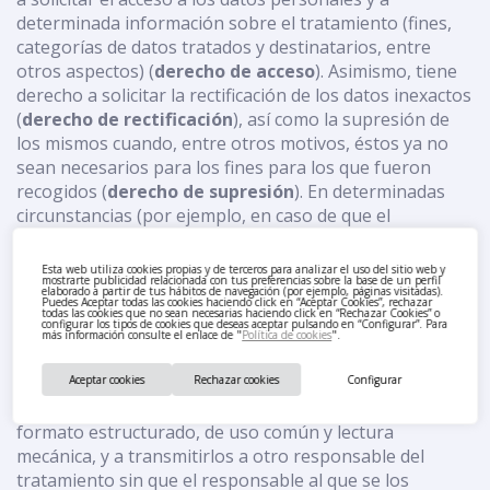
determinada información sobre el tratamiento (fines,
categorías de datos tratados y destinatarios, entre
otros aspectos) (
derecho de acceso
). Asimismo, tiene
derecho a solicitar la rectificación de los datos inexactos
(
derecho de rectificación
), así como la supresión de
los mismos cuando, entre otros motivos, éstos ya no
sean necesarios para los fines para los que fueron
recogidos (
derecho de supresión
). En determinadas
circunstancias (por ejemplo, en caso de que el
interesado impugne la exactitud de sus datos, mientras
se verifica la exactitud de los mismos), Usted podrá
Esta web utiliza cookies propias y de terceros para analizar el uso del sitio web y
mostrarte publicidad relacionada con tus preferencias sobre la base de un perfil
solicitar que se limite el tratamiento de sus datos
elaborado a partir de tus hábitos de navegación (por ejemplo, páginas visitadas).
Puedes Aceptar todas las cookies haciendo click en “Aceptar Cookies”, rechazar
personales, siendo estos únicamente tratados para el
todas las cookies que no sean necesarias haciendo click en “Rechazar Cookies” o
configurar los tipos de cookies que deseas aceptar pulsando en “Configurar”. Para
ejercicio o la defensa de reclamaciones (
derecho a la
más información consulte el enlace de "
Política de cookies
".
limitación del tratamiento
). Finalmente, tiene Usted
la posibilidad de ejercer su derecho a la portabilidad de
Aceptar cookies
Rechazar cookies
Configurar
los datos, es decir, a recibir los datos personales en un
formato estructurado, de uso común y lectura
mecánica, y a transmitirlos a otro responsable del
tratamiento sin que el responsable al que se los